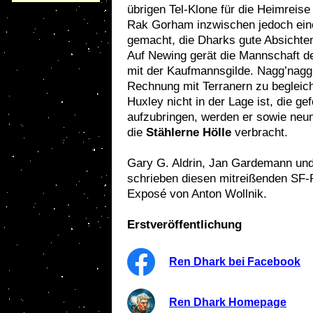
übrigen Tel-Klone für die Heimreise
Rak Gorham inzwischen jedoch ei
gemacht, die Dharks gute Absichten 
Auf Newing gerät die Mannschaft d
mit der Kaufmannsgilde. Nagg’nagg 
Rechnung mit Terranern zu begleich
Huxley nicht in der Lage ist, die 
aufzubringen, werden er sowie neun 
die
Stählerne Hölle
verbracht.
Gary G. Aldrin, Jan Gardemann und
schrieben diesen mitreißenden S
Exposé von Anton Wollnik.
Erstveröffentlichung
Ren Dhark bei Facebook
Ren Dhark Homepage