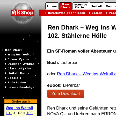
Ren Dhark – Weg ins We
102. Stählerne Hölle
Ein SF-Roman voller Abenteuer 
Buch:
Lieferbar
oder
Ren Dhark – Weg ins Weltall 
eBook:
Lieferbar
Zum Download
Siehe auch
Ren Dhark und seine Gefährten ret
Weg ins Weltall
101
< 102 >
103
NOVA QU und kehren nach ERRON‑