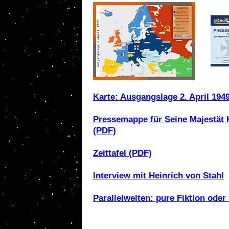
Karte: Ausgangslage 2. April 194
Pressemappe für Seine Majestät K
(PDF)
Zeittafel (PDF)
Interview mit Heinrich von Stahl
Parallelwelten: pure Fiktion oder