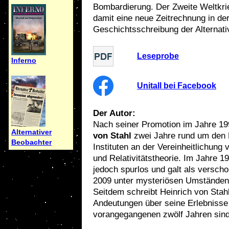
Bombardierung. Der Zweite Weltkr
damit eine neue Zeitrechnung in de
Geschichtsschreibung der Alternat
Leseprobe
Inferno
Unitall bei Facebook
Der Autor:
Nach seiner Promotion im Jahre 19
Alternativer
von Stahl
zwei Jahre rund um den E
Beobachter
Instituten an der Vereinheitlichun
und Relativitätstheorie. Im Jahre 
jedoch spurlos und galt als verschol
2009 unter mysteriösen Umständen 
Seitdem schreibt Heinrich von Stah
Andeutungen über seine Erlebnisse
vorangegangenen zwölf Jahren sind